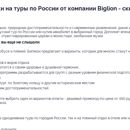
и на туры по России от компании Biglion - с
стыни, природные достопримечательности и современные развлечения, дикие
обусный тур по России или купив авиабилет в выбранный город. Дополнят впеч
 отреставрированные церкви и монастыри, необычные музеи.
х вы еще не слышали
бусе и пляжей, Биглион предлагает и варианты, которые для многих станут н
в и видов отдыха:
аботится о своем здоровье и душевной гармонии;
 программы разрабатываются для групп с разным уровнем физической подгото
;
ург, по Золотому кольцу и другим историческим местам;
нием достопримечательностей.
те выбрать один из вариантов оплаты - дешевый промокод (по цене от 490 ру
ыха.
на однодневные туры по городам России, так и на пляжный отдых в отеле или 
 получите: