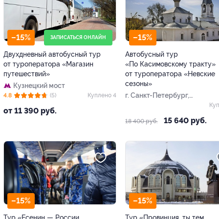
–15%
–15%
ЗАПИСАТЬСЯ ОНЛАЙН
Двухдневный автобусный тур
Автобусный тур
от туроператора «Магазин
«По Касимовскому тракту»
путешествий»
от туроператора «Невские
сезоны»
Кузнецкий мост
г. Санкт-Петербург,
4.8
(5)
Куплено 4
Лиговский пр-т, д. 10
Куп
от 11 390 руб.
15 640 руб.
18 400 руб.
–15%
–15%
Тур «Есенин — России
Тур «Провинция, ты тем