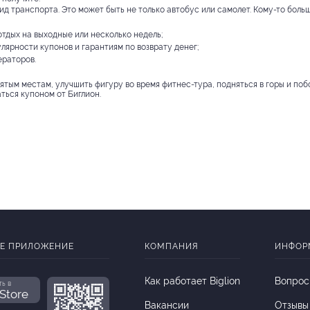
 транспорта. Это может быть не только автобус или самолет. Кому-то больш
тдых на выходные или несколько недель;
лярности купонов и гарантиям по возврату денег;
ераторов.
вятым местам, улучшить фигуру во время фитнес-тура, подняться в горы и по
аться купоном от Биглион.
Е ПРИЛОЖЕНИЕ
КОМПАНИЯ
ИНФОР
Как работает Biglion
Вопрос
ть в
Store
Вакансии
Отзывы