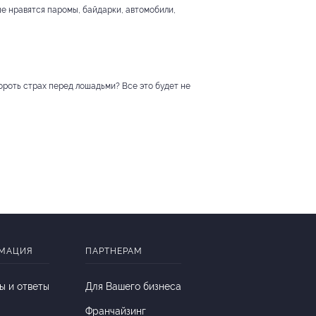
е нравятся паромы, байдарки, автомобили,
бороть страх перед лошадьми? Все это будет не
МАЦИЯ
ПАРТНЕРАМ
ы и ответы
Для Вашего бизнеса
Франчайзинг