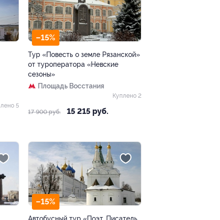
–15%
Тур «Повесть о земле Рязанской»
от туроператора «Невские
сезоны»
Площадь Восстания
Куплено 2
лено 5
15 215 руб.
17 900 руб.
–15%
Автобусный тур «Поэт. Писатель.