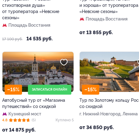
стихотворная душа»
и хороша» от туроператора
от туроператора «Невские
«Невские сезоны»
сезоны»
Площадь Восстания
Площадь Восстания
от 13 855 руб.
14 535 руб.
17 100 руб.
–15%
–15%
ЗАПИСАТЬСЯ ОНЛАЙН
Автобусный тур от «Магазина
Тур по Золотому кольцу Ро
путешествий» со скидкой
со скидкой
Кузнецкий мост
г. Нижний Новгород, Ленина
4.8
(5)
Куплено 5
от 34 850 руб.
от 14 875 руб.