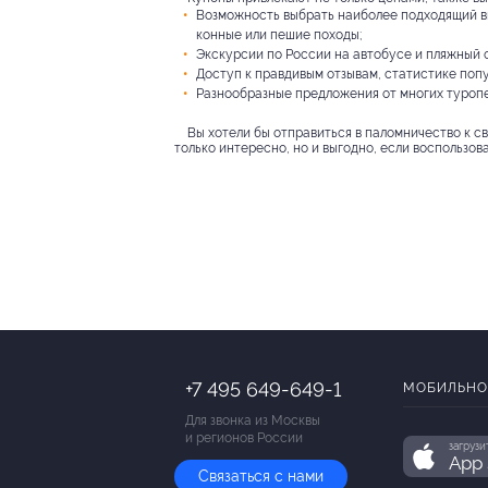
Возможность выбрать наиболее подходящий вид
конные или пешие походы;
Экскурсии по России на автобусе и пляжный о
Доступ к правдивым отзывам, статистике попу
Разнообразные предложения от многих туроп
Вы хотели бы отправиться в паломничество к с
только интересно, но и выгодно, если воспользов
+7 495 649-649-1
МОБИЛЬНО
Для звонка из Москвы
и регионов России
загрузи
App 
Связаться с нами