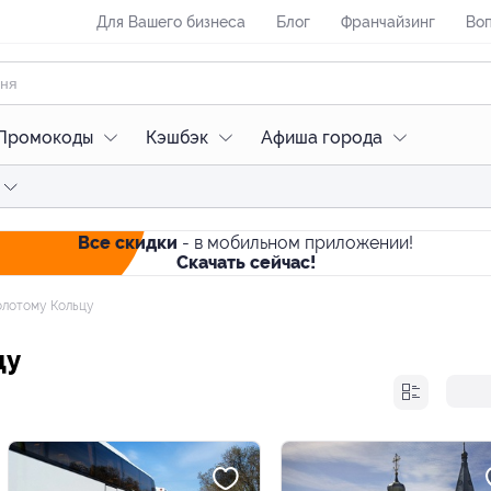
Для Вашего бизнеса
Блог
Франчайзинг
Воп
Промокоды
Кэшбэк
Афиша города
Все скидки
- в мобильном приложении!
Скачать сейчас!
олотому Кольцу
цу