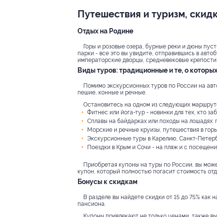
Путешествия и туризм, скидк
Отдых на Родине
Горы и розовые озера, бурные реки и дюны пу
парки - все это вы увидите, отправившись в авт
императорские дворцы, средневековые крепости,
Виды туров: традиционные и те, о которы
Помимо экскурсионных туров по России на авто
пешие, конные и речные.
Остановитесь на одном из следующих маршруто
Фитнес или йога-тур - новинки для тех, кто з
Сплавы на байдарках или походы на лошадях:
Морские и речные круизы, путешествия в горы
Экскурсионные туры в Карелию, Санкт-Петерб
Поездки в Крым и Сочи - на пляж и с посеще
Приобретая купоны на туры по России, вы може
купон, который полностью погасит стоимость отд
Бонусы к скидкам
В разделе вы найдете скидки от 15 до 75% как 
пансиона.
Купоны привлекают не только ценами, также вы