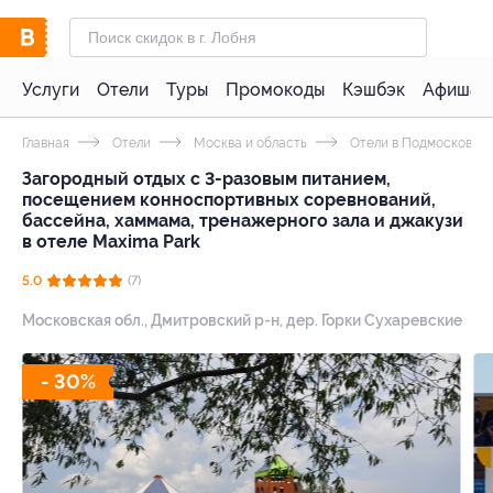
Услуги
Отели
Туры
Промокоды
Кэшбэк
Афиша 
Главная
Отели
Москва и область
Отели в Подмосковье 
Загородный отдых с 3-разовым питанием,
посещением конноспортивных соревнований,
бассейна, хаммама, тренажерного зала и джакузи
в отеле Maxima Park
5.0
(7)
Московская обл., Дмитровский р-н, дер. Горки Сухаревские
- 30%