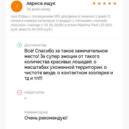
лариса ищук
★
★
★
★
★
л
30 дней назад
про Отдых с посещением SPA для двоих в течении 3 дней/2
ночей в номере категории стандарт с питанием «полный
пансион» (заезды с 01.05.2026) в отеле Maxima Park (23 800
руб. вместо 34 000 руб.)
Достоинства
Всё! Спасибо за такое замечательное
место! За супер эмоции от такого
количества красивых лошадей, о
масштабах ухоженной территории, о
чистоте везде, о контактном зоопарке и
тд и тп!!!
Недостатки
-
Комментарий
Очень рекомендую!