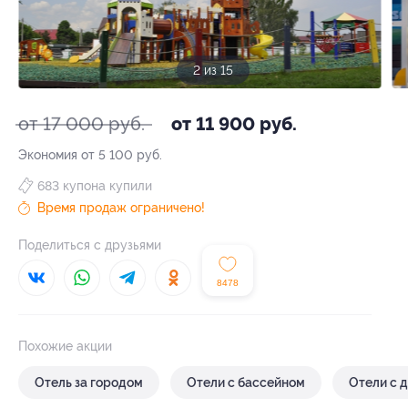
2 из 15
от 17 000 руб.
от 11 900 руб.
Экономия от 5 100 руб.
683 купона купили
Время продаж ограничено!
Поделиться с друзьями
8478
Похожие акции
Отель за городом
Отели с бассейном
Отели с 