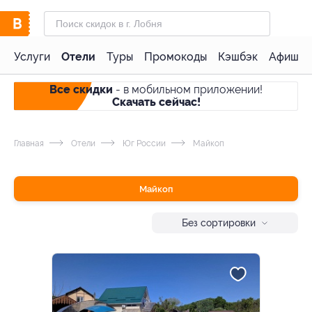
Услуги
Отели
Туры
Промокоды
Кэшбэк
Афиша 
Все скидки
- в мобильном приложении!
Скачать сейчас!
Главная
Отели
Юг России
Майкоп
Майкоп
Без сортировки