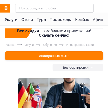
Услуги
Отели
Туры
Промокоды
Кэшбэк
Афиша 
Все скидки
- в мобильном приложении!
Скачать сейчас!
Главная
Услуги
Обучение
Иностранные языки
Иностранные языки
Без сортировки