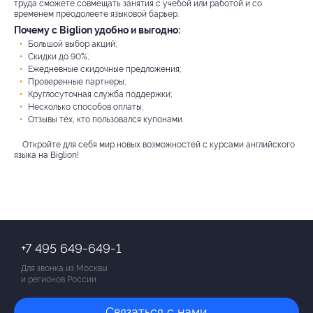
труда сможете совмещать занятия с учебой или работой и со
временем преодолеете языковой барьер.
Почему с Biglion удобно и выгодно:
Большой выбор акций;
Скидки до 90%;
Ежедневные скидочные предложения;
Проверенные партнеры;
Круглосуточная служба поддержки;
Несколько способов оплаты;
Отзывы тех, кто пользовался купонами.
Откройте для себя мир новых возможностей с курсами английского
языка на Biglion!
+7 495 649-649-1
Для звонка из Москвы
и регионов России
Связаться с нами