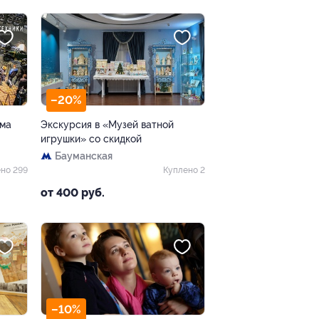
–20%
има
Экскурсия в «Музей ватной
игрушки» со скидкой
Бауманская
но 299
Куплено 2
от 400 руб.
–10%