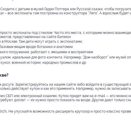
 Сходите с детьми в музей Гарри Поттера или Русской сказки, чтобы погрузи
ar – все экспонаты там построены из конструктора “Лего”. А взрослым будет
росто экспонаты под стеклом. Часто это места, с которыми можно взаимодей
рматов, представленных на сайте Биглион:
 в Москве. Там дети могут играть с экспонатами;
базовым вещам вроде ботаники и анатомии.
ного погружения, работают с эмоциями и восприятием.
уалом, идеальные для фото контента. Например, “Дом наоборот” или музей оп
кукол, военной истории, народных промыслов и др.
скве?
м досуге. Зарегистрируйтесь на нашем сайте либо войдите в существующий
олько действует купон и как его применить. Например, нужно ли записыватьс
рез СБП или электронный кошелек. Купон придет вам на e-mail — его можно н
ребуют доплат — их нужно просто показать на входе. Другие дают только ски
 50%. Не упускайте возможность расширить кругозор и просто классно прове