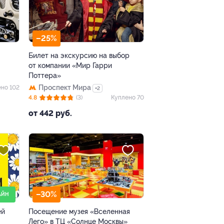
–25%
Билет на экскурсию на выбор
от компании «Мир Гарри
Поттера»
Проспект Мира
но 102
+2
4.8
(3)
Куплено 70
от 442 руб.
–30%
АЙН
ей
Посещение музея «Вселенная
Лего» в ТЦ «Солнце Москвы»