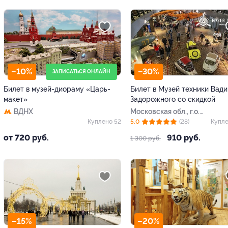
–10%
–30%
ЗАПИСАТЬСЯ ОНЛАЙН
Билет в музей-диораму «Царь-
Билет в Музей техники Вад
макет»
Задорожного со скидкой
ВДНХ
Московская обл., г.о.
Красногорск, пос.
Куплено 52
5.0
(28)
Купле
Архангельское,
от 720 руб.
910 руб.
1 300 руб.
Ильинское ш., 4-й км,
стр. 8
–15%
–20%