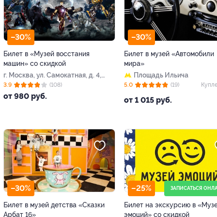
–30%
–30%
Билет в «Музей восстания
Билет в музей «Автомобили
машин» со скидкой
мира»
г. Москва, ул. Самокатная, д. 4,
Площадь Ильича
стр. 34
3.9
(108)
5.0
(19)
Купле
от 980 руб.
от 1 015 руб.
–30%
–25%
ЗАПИСАТЬСЯ ОНЛ
Билет в музей детства «Сказки
Билет на экскурсию в «Муз
Арбат 16»
эмоций» со скидкой