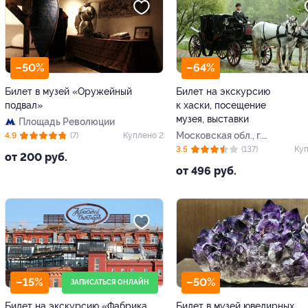
–50%
–64%
Билет в музей «Оружейный
Билет на экскурсию
подвал»
к хаски, посещение
музея, выставки
Площадь Революции
Московская обл., г.
4.9
(7)
Куплено 2
Дзержинский, ул. Лесная,
3.5
(137)
Куп
от 200 руб.
д. 38
от 496 руб.
–15%
–50%
ЗАПИСАТЬСЯ ОНЛАЙН
Билет на экскурсию «Фабрика
Билет в музей ювелирных