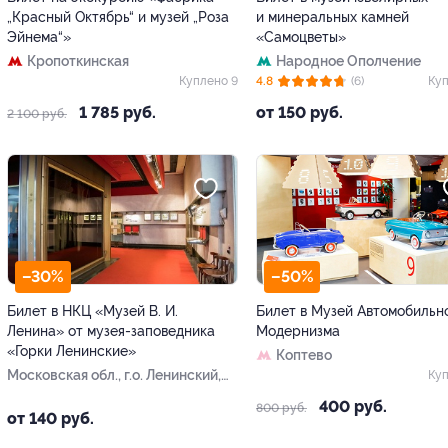
„Красный Октябрь“ и музей „Роза
и минеральных камней
Эйнема“»
«Самоцветы»
Кропоткинская
Народное Ополчение
Куплено 9
4.8
(6)
Куп
1 785 руб.
от 150 руб.
2 100 руб.
–30%
–50%
Билет в НКЦ «Музей В. И.
Билет в Музей Автомобильн
Ленина» от музея-заповедника
Модернизма
«Горки Ленинские»
Коптево
Московская обл., г.о. Ленинский,
Куп
пгт Горки Ленинские, ул.
400 руб.
800 руб.
Центральная, д. 1
от 140 руб.