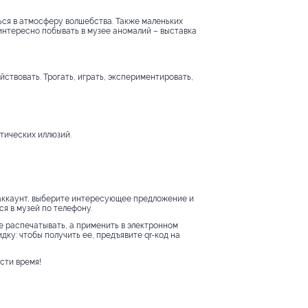
ться в атмосферу волшебства. Также маленьких
 интересно побывать в музее аномалий – выставка
ствовать. Трогать, играть, экспериментировать,
тических иллюзий.
 аккаунт, выберите интересующее предложение и
я в музей по телефону.
е распечатывать, а применить в электронном
дку: чтобы получить ее, предъявите qr-код на
сти время!