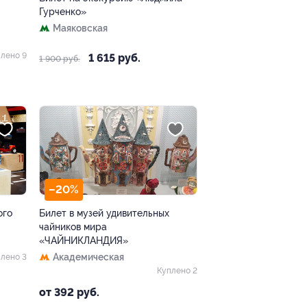
Гурченко»
Маяковская
лено 9
1 615 руб.
1 900 руб.
–20%
ого
Билет в музей удивительных
чайников мира
«ЧАЙНИКЛАНДИЯ»
Академическая
лено 3
Куплено 2
от 392 руб.