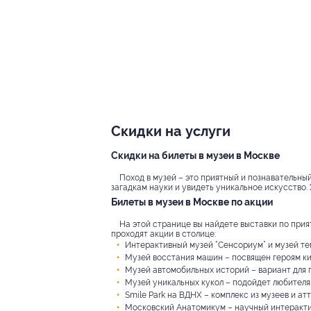
Скидки на услуги
Скидки на билеты в музеи в Москве
Поход в музей – это приятный и познавательный
загадкам науки и увидеть уникальное искусство.
Билеты в музеи в Москве по акции
На этой странице вы найдете выставки по прия
проходят акции в столице:
Интерактивный музей “Сенсориум” и музей те
Музей восстания машин – посвящен героям к
Музей автомобильных историй – вариант для 
Музей уникальных кукол – подойдет любителя
Smile Park на ВДНХ – комплекс из музеев и ат
Московский Анатомикум – научный интеракти