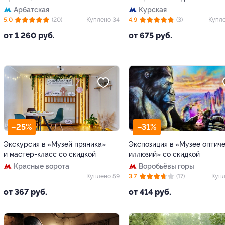
Арбатская
Курская
5.0
(20)
Куплено 34
4.9
(3)
Купле
от 1 260 руб.
от 675 руб.
–25%
–31%
Экскурсия в «Музей пряника»
Экспозиция в «Музее оптич
и мастер-класс со скидкой
иллюзий» со скидкой
Красные ворота
Воробьёвы горы
Куплено 59
3.7
(17)
Купл
от 367 руб.
от 414 руб.