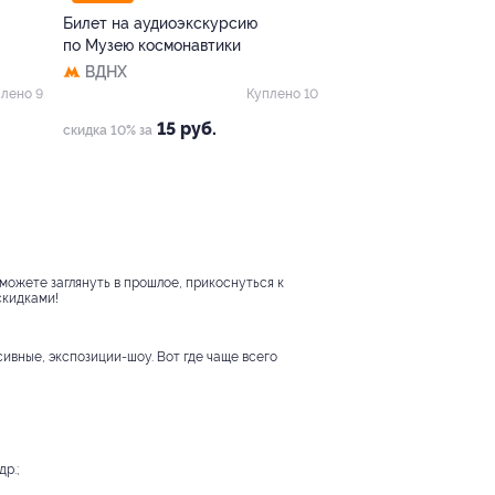
Билет на аудиоэкскурсию
по Музею космонавтики
ВДНХ
лено 9
Куплено 10
15 руб.
скидка 10% за
 можете заглянуть в прошлое, прикоснуться к
скидками!
ивные, экспозиции-шоу. Вот где чаще всего
р.;