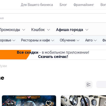
Для Вашего бизнеса
Блог
Франчайзинг
Воп
Промокоды
Кэшбэк
Афиша города
доровье
Рестораны и кафе
Обучение
Авто
Ф
Все скидки
- в мобильном приложении!
Скачать сейчас!
узеи
ве