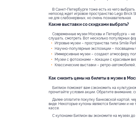
В Санкт-Петербурге тоже есть из чего выбрать.
непосед ждет игровое пространство Lego Brick St
не для слабонервных, но очень познавательная.
Какие выставки со скидками выбрать?
Современные музеи Москвы и Петербурга – не п
слушать, смотреть. Вот несколько популярных фо
Игровые музеи – пространства типа Smile Park
Научно-популярные экспозиции – посвящены 
Иммерсивные музеи – создают атмосферу пол
Музеи с фотозонами – локации с красивым виз
Классические выставки – ретро-автомобилей, 
Как снизить цены на билеты в музеи в Мо
Биглион поможет вам сэкономить на культурно
прочитайте условия акции. Обратите внимание, ск
Далее оплатите покупку банковской картой, че
виде. Некоторые купоны являются билетами и не т
кассе.
С купонами Биглион вы экономите на музеях до