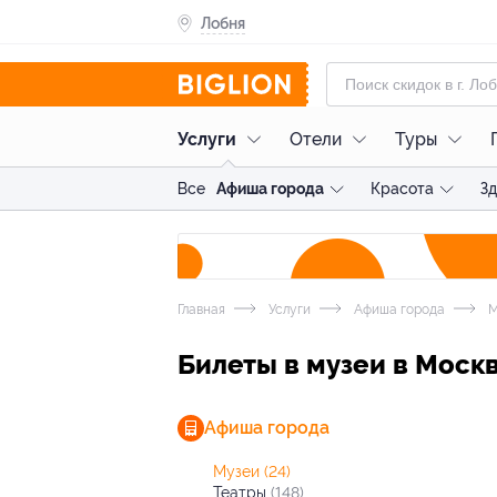
Лобня
Услуги
Отели
Туры
Все
Афиша города
Красота
З
Главная
Услуги
Афиша города
М
Билеты в музеи в Моск
Афиша города
Музеи
(24)
Театры
(148)