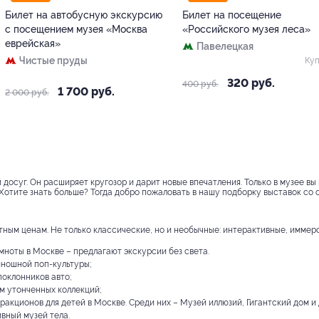
Билет на автобусную экскурсию
Билет на посещение
с посещением музея «Москва
«Российского музея леса»
еврейская»
Павелецкая
Чистые пруды
Куп
320 руб.
400 руб.
1 700 руб.
2 000 руб.
 досуг. Он расширяет кругозор и дарит новые впечатления. Только в музее вы
 Хотите знать больше? Тогда добро пожаловать в нашу подборку выставок со 
тным ценам. Не только классические, но и необычные: интерактивные, иммерс
мноты в Москве – предлагают экскурсии без света.
иношной поп-культуры;
поклонников авто;
м утонченных коллекций;
тракционов для детей в Москве. Среди них – Музей иллюзий, Гигантский дом и д
вный музей тела.