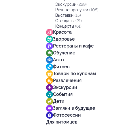
Экскурсии
(229)
Речные прогулки
(105)
Выставки
(15)
Стендапы
(21)
Концерты
(61)
Красота
Здоровье
Рестораны и кафе
Обучение
Авто
Фитнес
Товары по купонам
Развлечения
Экскурсии
События
Дети
Загляни в будущее
Фотосессии
Для питомцев