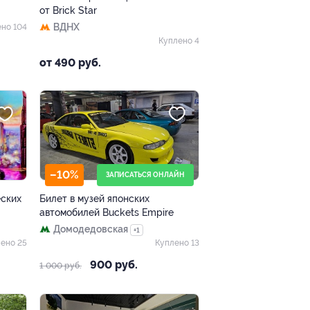
от Brick Star
ВДНХ
но 104
Куплено 4
от 490 руб.
–10%
ЗАПИСАТЬСЯ ОНЛАЙН
еских
Билет в музей японских
автомобилей Buckets Empire
Домодедовская
+1
ено 25
Куплено 13
900 руб.
1 000 руб.