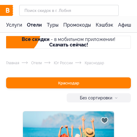
Услуги
Отели
Туры
Промокоды
Кэшбэк
Афиша 
Все скидки
- в мобильном приложении!
Скачать сейчас!
Главная
Отели
Юг России
Краснодар
Краснодар
Без сортировки