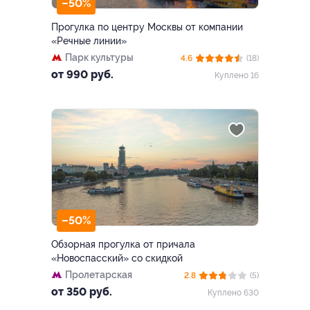
–50%
Прогулка по центру Москвы от компании
«Речные линии»
Парк культуры
4.6
(18)
от 990 руб.
Куплено 16
–50%
Обзорная прогулка от причала
«Новоспасский» со скидкой
Пролетарская
2.8
(5)
от 350 руб.
Куплено 630