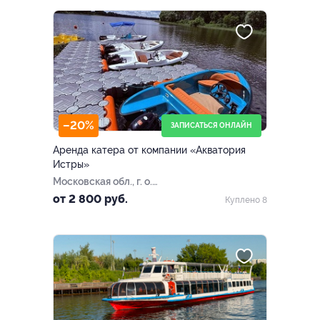
–20%
ЗАПИСАТЬСЯ ОНЛАЙН
Аренда катера от компании «Акватория
Истры»
Московская обл., г. о.
Солнечногорск, территория
от 2 800 руб.
Куплено 8
«Пятница Меридиан», д.
100/4М» (база отдыха
«Мэджик Клаб»)