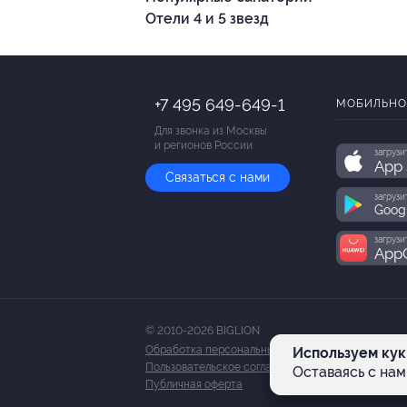
Отели 4 и 5 звезд
+7 495 649-649-1
МОБИЛЬНО
Для звонка из Москвы
и регионов России
загрузи
App 
Связаться с нами
загрузи
Goog
загрузи
AppG
© 2010-2026 BIGLION
Обработка персональных данных
Используем кук
Пользовательское соглашение
Оставаясь с нам
Публичная оферта