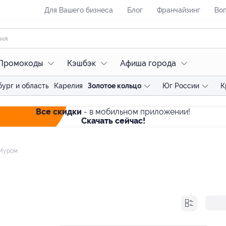
Для Вашего бизнеса
Блог
Франчайзинг
Воп
Промокоды
Кэшбэк
Афиша города
ург и область
Карелия
Золотое кольцо
Юг России
К
Все скидки
- в мобильном приложении!
Скачать сейчас!
Муром