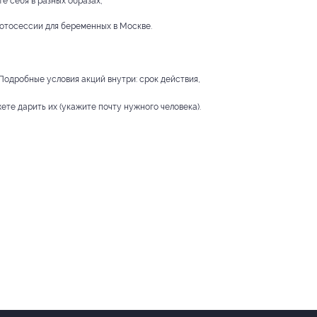
е себя в разных образах;
отосессии для беременных в Москве.
 Подробные условия акций внутри: срок действия,
ете дарить их (укажите почту нужного человека).