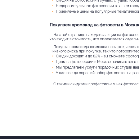
Скидки на фотосессии в лучших студиях город
Недорогие уличные фотосессии в вашем город
Приемлемые цены на популярные тематические
Покупаем промокод на фотосеты в Москв
На этой странице находятся акции на фотосесси
что входит в стоимость, что оплачивается отдель
Покупка промокода возможна по карте, через т
Никакого риска при покупке, так что поторопите
Скидки доходят и до 82% - вы сможете сфотог
Цены на фотосессии в Москве начинаются от 
Мы предлагаем услуги порядочных студий ваш
У нас всегда хороший выбор фотосетов на ра
С такими скидками профессиональная фотосесс