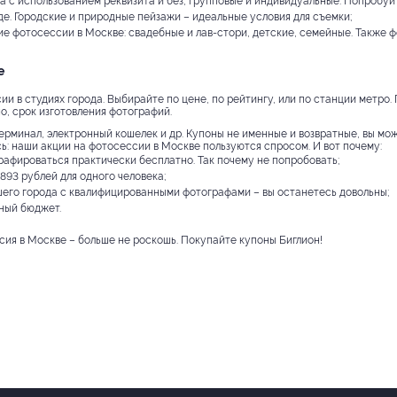
а с использованием реквизита и без, групповые и индивидуальные. Попробуйт
е. Городские и природные пейзажи – идеальные условия для съемки;
 фотосессии в Москве: свадебные и лав-стори, детские, семейные. Также ф
е
и в студиях города. Выбирайте по цене, по рейтингу, или по станции метро.
но, срок изготовления фотографий.
ерминал, электронный кошелек и др. Купоны не именные и возвратные, вы мож
сь: наши акции на фотосессии в Москве пользуются спросом. И вот почему:
рафироваться практически бесплатно. Так почему не попробовать;
893 рублей для одного человека;
его города с квалифицированными фотографами – вы останетесь довольны;
зный бюджет.
ия в Москве – больше не роскошь. Покупайте купоны Биглион!