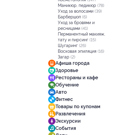
Маникюр, педикюр
(78)
Уход за волосами
(39)
Барбершоп
(6)
Уход за бровями и
ресницами
(41)
Перманентный макияж,
тату и пирсинг
(15)
Шугаринг
(26)
Восковая эпиляция
(16)
Загар
(2)
Афиша города
Здоровье
Рестораны и кафе
Обучение
Авто
Фитнес
Товары по купонам
Развлечения
Экскурсии
События