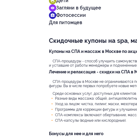
Дети
Загляни в будущее
Фотосессии
Для питомцев
Скидочные купоны на spa, м
Купоны на СПА и массаж в Москве по акц
СПА-процедуры - способ улучшить самочувстви
и уставшие от работы менеджеры и подчиненные. К
Лечение и релаксация - скидки на СПА в 
СПА-процедуры в Москве не ограничиваются п
фигуры. Вы в числе первых попробуете новые мет
Среди основных услуг, доступных для клиентов
Разные виды массажа: общий, антицеллюлитный
Уход за лицом: чистка, пилинг, маски, мезотер
Программы для коррекции фигуры и улучшения
СПА-комплексы (включают обертывание, масса
СПА-капсулы (водные или кислородные).
Бонусы для нее и для него