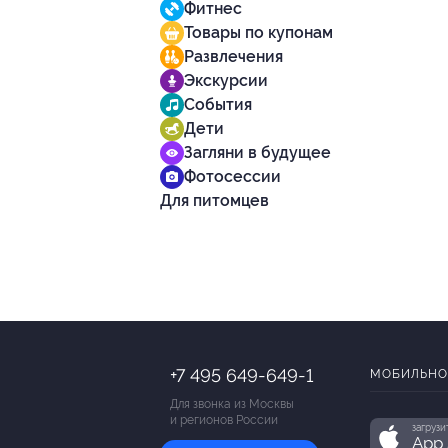
Фитнес
Товары по купонам
Развлечения
Экскурсии
События
Дети
Загляни в будущее
Фотосессии
Для питомцев
+7 495 649-649-1
МОБИЛЬНО
Для звонка из Москвы
и регионов России
загрузи
App 