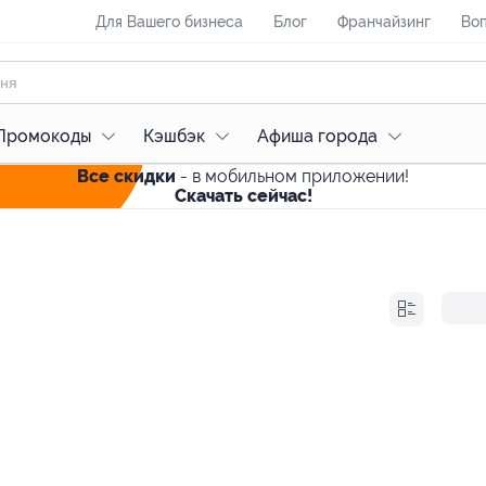
Для Вашего бизнеса
Блог
Франчайзинг
Воп
Промокоды
Кэшбэк
Афиша города
Все скидки
- в мобильном приложении!
Скачать сейчас!