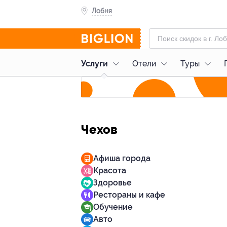
Лобня
Услуги
Отели
Туры
Чехов
Афиша города
Красота
Здоровье
Рестораны и кафе
Обучение
Авто