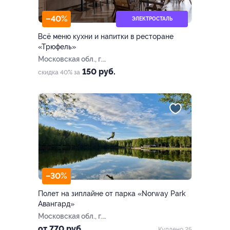
–40%
ЭЛЕКТРОСТАЛЬ
Всё меню кухни и напитки в ресторане
«Трюфель»
Московская обл., г.
Электросталь, Ногинское
150 руб.
скидка 40% за
ш., д. 36б
–30%
Полет на зиплайне от парка «Norway Park
Авангард»
Московская обл., г.
Электросталь, парк
от 770 руб.
Куплено 25