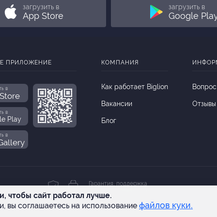
загрузить в
загрузить в
App Store
Google Pla
Е ПРИЛОЖЕНИЕ
КОМПАНИЯ
ИНФОР
Как работает Biglion
Вопрос
ть в
Store
Вакансии
Отзывы
ть в
le Play
Блог
ть в
allery
Гарантия, поддержка
24 часа и возврат средств
и, чтобы сайт работал лучше.
файлов куки.
и, вы соглашаетесь на использование