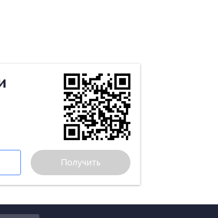
и
Получить