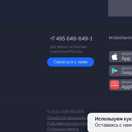
+7 495 649-649-1
МОБИЛЬНО
Для звонка из Москвы
и регионов России
загрузи
App 
Связаться с нами
загрузи
Goog
загрузи
AppG
© 2010-2026 BIGLION
Обработка персональных данных
Используем кук
Пользовательское соглашение
Оставаясь с нам
Публичная оферта