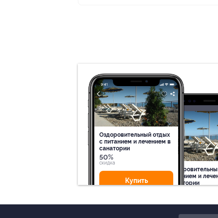
Оздоровительный отдых
c питанием и лечением в
санатории
50%
cкидка
Оздоровительны
питанием и лече
Купить
санатории
50%
cкидка
Купит