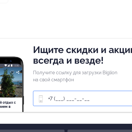
Ищите скидки и акци
всегда и везде!
Получите ссылку для загрузки Biglion
на свой смартфон
й отдых c
нием в
ь