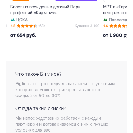
Билет на весь день в детский Парк
МРТ в «Европейс
профессий «Кидзания»
центре» со скид
ЦСКА
Павелецкая
+
 4
4.5
(63)
Куплено 3 499
4.6
(72)
от 654 руб.
от 1 980 руб.
Что такое Биглион?
Biglion это про специальные акции, по условиям
которых вы можете приобрести купон со
скидкой от 50 до 90%
Откуда такие скидки?
Мы непосредственно работаем с каждым
партнером и договариваемся с ним о лучших
условиях для вас