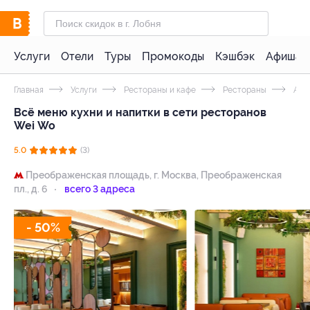
Услуги
Отели
Туры
Промокоды
Кэшбэк
Афиша 
Главная
Услуги
Рестораны и кафе
Рестораны
Азиа
Всё меню кухни и напитки в сети ресторанов
Wei Wo
5.0
(3)
Преображенская площадь,
г. Москва, Преображенская
пл., д. 6
всего 3 адреса
- 50%