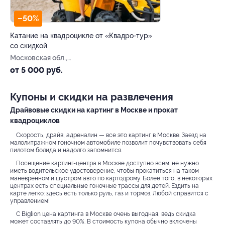
–50%
Катание на квадроцикле от «Квадро-тур»
со скидкой
Московская обл.,
Дмитровский г. о., пос.
от 5 000 руб.
совхоза Останкино, ул.
Дорожная, д. 26а
Купоны и скидки на развлечения
Драйвовые скидки на картинг в Москве и прокат
квадроциклов
Скорость, драйв, адреналин — все это картинг в Москве. Заезд на
малолитражном гоночном автомобиле позволит почувствовать себя
пилотом болида и надолго запомнится.
Посещение картинг-центра в Москве доступно всем: не нужно
иметь водительское удостоверение, чтобы прокатиться на таком
маневренном и шустром авто по картодрому. Более того, в некоторых
центрах есть специальные гоночные трассы для детей. Ездить на
карте легко: здесь есть только руль, газ и тормоз. Любой справится с
управлением!
С Biglion цена картинга в Москве очень выгодная, ведь скидка
может составлять до 90%. В стоимость купона обычно включены