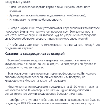
следующие услуги:
1 или несколько заездов на карте в течение установленного
времени;
Аренда экипировки (шлема, подшлемника, комбинезона);
Инструктаж по технике безопасности.
Иногда в картинг-центрах устраиваются соревнования: кто быстрее
пересечет финишную прямую или проедет круг. Это возможность
испытать острые ощущения и азарт. Будьте уверены: на картодроме
вы забудете обо всем на свете и получите море впечатлений!
А чтобы ваш отдых стал не только ярким, но и выгодным, пользуйтесь
скидками на картинг.
Катание на квадроциклах со скидкой
Всем любителям экстрима наверняка понравится катание на
квадроциклах в Москве. Конечно, ездить на вездеходах вы будете за
городом — по лесам и полям.
Есть маршруты и для новичков, и для профессионалов. Вы можете
выбрать заезд по пересеченной местности или прогулку на
квадроцикле в Москве на закрытой площадке.
Многие компании предлагают поездки как на 15-20 минут, так и на
несколько часов. В некоторых акциях на Biglion предусмотрены
дополнительные услуги вроде аренды беседки и мангала.
Приобретайте купоны, чтобы цена катания на квадроциклах была со
скидкой до 90%. Обычно в стоимость включены следующие услуги: