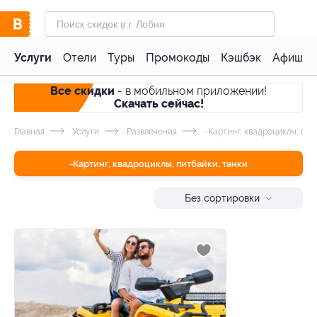
Услуги
Отели
Туры
Промокоды
Кэшбэк
Афиша 
Все скидки
- в мобильном приложении!
Скачать сейчас!
Главная
Услуги
Развлечения
-Картинг, квадроциклы, пит
-Картинг, квадроциклы, питбайки, танки
Без сортировки