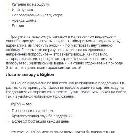
Катание по маршруту;
Инструктаж;
Сопровождение инструктора;
Аренда шлема;
Бензин.
Прогулка на мощном, устойчивом и маневренном вездеходе —
способ отдохнуть от суеты и рутины, взбодриться и получить заряд
адреналина, выплеснуть эмоции и почувствовать внутреннюю
свободу. Если вы еще ни разу не катались на квадроцикле,
непременно попробуйте — это захватывающе! Как правило,
загородные заезды проводятся в красивых местах, поэтому вы
полюбуетесь живописными видами и активно отдохнете на природе.
Это то, что нужно всем городским жителям!
Ловите выгоду с Biglion
На Biglion ежедневно появляются новые скидочные предложения в
разных категориях услуг. Здесь вы найдете акции на картинг, езду на
квадроциклах и хорошо сэкономите. Купить купон можно как на сайте,
так и в удобном мобильном приложении.
Biglion — это:
Проверенные партнеры;
Круглосуточная служба поддержки;
Более 10 000 акций каждый день.
Отдыхать с Biglion можно по-разному. Какой бы вариант вы ни